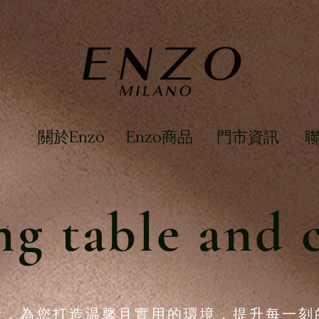
關於Enzo
Enzo商品
門市資訊
ng table and 
計
，
為您打造温馨且實用的環境
，
提升每一刻