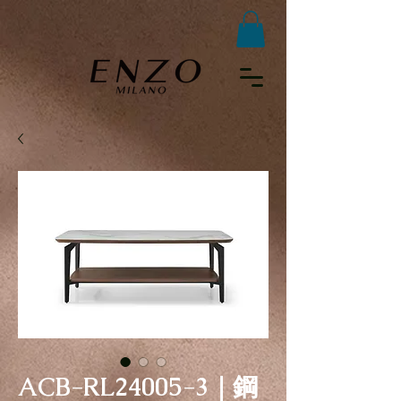
ACB-RL24005-3｜鋼