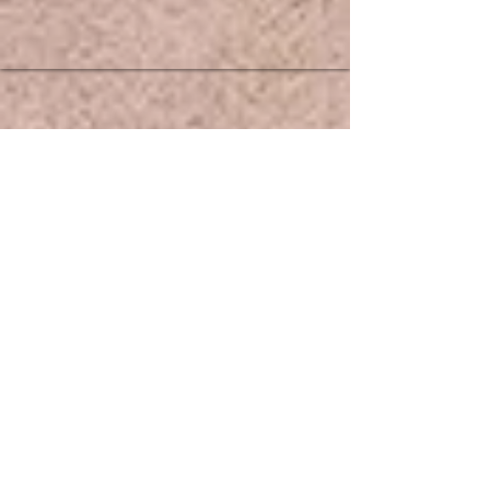
杰諾家居集團 部落客推薦
我的第一套沙發就選擇杰諾家居 【台中家