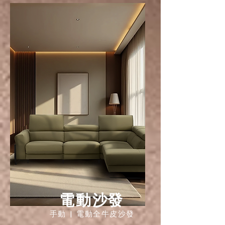
電動
沙發
手動 | 電動全牛皮沙發