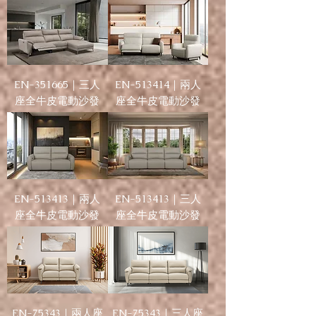
EN-351665｜三人
EN-513414｜兩人
座全牛皮電動沙發
座全牛皮電動沙發
EN-513413｜兩人
EN-513413｜三人
座全牛皮電動沙發
座全牛皮電動沙發
EN-75343｜兩人座
EN-75343｜三人座