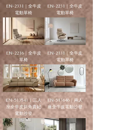
EN-2331｜全牛皮
EN-2231｜全牛皮
電動單椅
電動單椅
EN-2216｜全牛皮
EN-2131｜全牛皮
單椅
電動單椅
EN-513541 | 三人
EN-513646｜兩人
座全牛皮斜角貴妃
座全牛皮電動沙發
電動沙發