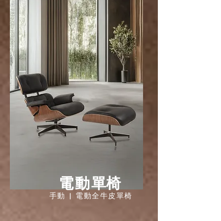
電動
單椅
手動 | 電動全牛皮單椅