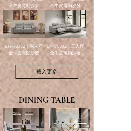
全牛皮電動沙發
全牛皮電動沙發
EN-75332｜兩人座
EN-75332｜三人座
全牛皮電動沙發
全牛皮電動沙發
載入更多
DINING TABLE