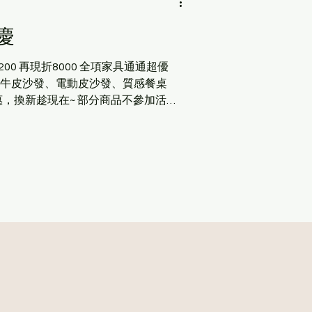
慶
是全牛皮沙發、電動皮沙發、質感餐桌
，換新趁現在~ 部分商品不參加活
更及最終解釋之權利 ，詳細活動內容
 #皮沙發 #全牛皮沙發 #電動沙發 #
具 #精品家具 #歐洲家具 #進口家具 #