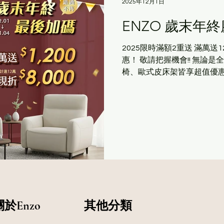
2025年12月1日
ENZO 歲末年終
2025限時滿額2重送 滿萬送1200 再現折8000 全項家具通通超優
惠！ 敬請把握機會!! 無論
椅、歐式皮床架皆享超值優惠
動，杰諾集團保有活動內容變
與消費方式請洽現場門市人員。
電動皮沙發 #雙電動沙發 #家
傢俱 #家具賣場 #家具店 #
關於Enzo
​其他分類